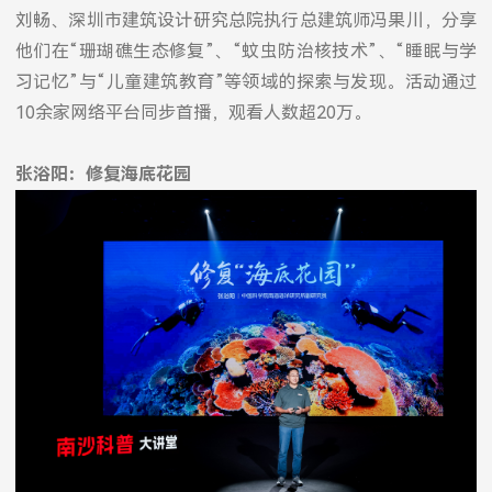
刘畅、深圳市建筑设计研究总院执行总建筑师冯果川，分享
他们在“珊瑚礁生态修复”、“蚊虫防治核技术”、“睡眠与学
习记忆”与“儿童建筑教育”等领域的探索与发现。活动通过
10余家网络平台同步首播，观看人数超20万。
张浴阳：修复海底花园