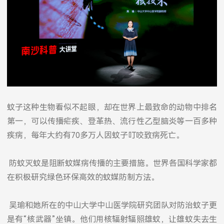
蚊子这种生物看似不起眼，却在世界上最致命的动物中排名
第一，可以传播疟疾、登革热、流行性乙型脑炎等一百多种
疾病，每年大约有70多万人因蚊子叮咬致病死亡。
防蚊灭蚊是阻断蚊媒病传播的主要措施。世界各国科学家都
在积极研究绿色环保高效的蚊媒防制方法。
吴瑜和她所在的中山大学中山医学院研究团队对防治蚊子更
是有“核武器”坐镇。他们用核辐射辐照雄蚊，让雄蚊失去生