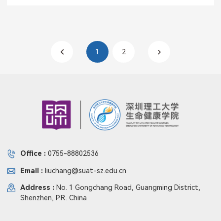
1
2
Office :
0755-88802536
Email :
liuchang@suat-sz.edu.cn
Address :
No. 1 Gongchang Road, Guangming District,
Shenzhen, P.R. China