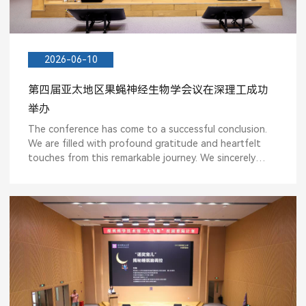
2026-06-10
第四届亚太地区果蝇神经生物学会议在深理工成功
举办
The conference has come to a successful conclusion.
We are filled with profound gratitude and heartfelt
touches from this remarkable journey. We sincerely
thank...